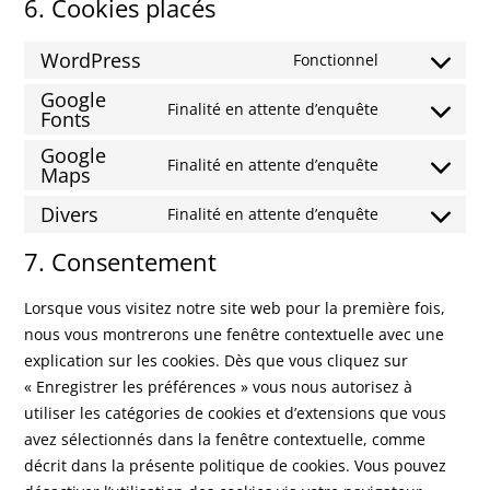
6. Cookies placés
WordPress
Fonctionnel
Consent
Google
to
Finalité en attente d’enquête
Fonts
Consent
service
to
wordpress
Google
Finalité en attente d’enquête
Maps
service
Consent
google-
to
Divers
Finalité en attente d’enquête
fonts
Consent
service
to
7. Consentement
google-
service
maps
divers
Lorsque vous visitez notre site web pour la première fois,
nous vous montrerons une fenêtre contextuelle avec une
explication sur les cookies. Dès que vous cliquez sur
« Enregistrer les préférences » vous nous autorisez à
utiliser les catégories de cookies et d’extensions que vous
avez sélectionnés dans la fenêtre contextuelle, comme
décrit dans la présente politique de cookies. Vous pouvez